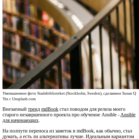
Уменьшенное фото Stadsbiblioteket (Stockholm, Sweden), сделанное Susan Q
Yin с Unsplash.com
Внезапный
тренд
mdBook
стал поводом для релиза моего
старого незавршенного проекта про обучение Ansible -
Ansible
для начинающих
.
На полпути переноса из заметок в mdBook, как обычно, стал
думать, а есть ли альтернативы лучше. Идеальным вариантом