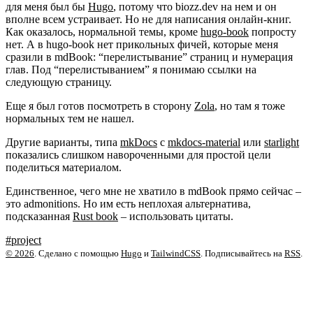
для меня был бы
Hugo
, потому что biozz.dev на нем и он
вполне всем устраивает. Но не для написания онлайн-книг.
Как оказалось, нормальной темы, кроме
hugo-book
попросту
нет. А в hugo-book нет прикольных фичей, которые меня
сразили в mdBook: “перелистывание” страниц и нумерация
глав. Под “перелистыванием” я понимаю ссылки на
следующую страницу.
Еще я был готов посмотреть в сторону
Zola
, но там я тоже
нормальных тем не нашел.
Другие варианты, типа
mkDocs
с
mkdocs-material
или
starlight
показались слишком навороченными для простой цели
поделиться материалом.
Единственное, чего мне не хватило в mdBook прямо сейчас –
это admonitions. Но им есть неплохая альтернатива,
подсказанная
Rust book
– использовать цитаты.
#project
© 2026
. Сделано с помощью
Hugo
и
TailwindCSS
. Подписывайтесь на
RSS
.