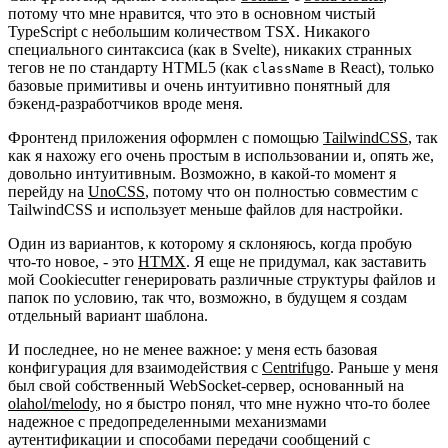
потому что мне нравится, что это в основном чистый
TypeScript с небольшим количеством TSX. Никакого
специального синтаксиса (как в Svelte), никаких странных
тегов не по стандарту HTML5 (как
в React), только
className
базовые примитивы и очень интуитивно понятный для
бэкенд-разработчиков вроде меня.
Фронтенд приложения оформлен с помощью
TailwindCSS
, так
как я нахожу его очень простым в использовании и, опять же,
довольно интуитивным. Возможно, в какой-то момент я
перейду на
UnoCSS
, потому что он полностью совместим с
TailwindCSS и использует меньше файлов для настройки.
Один из вариантов, к которому я склоняюсь, когда пробую
что-то новое, - это
HTMX
. Я еще не придумал, как заставить
мой Cookiecutter генерировать различные структуры файлов и
папок по условию, так что, возможно, в будущем я создам
отдельный вариант шаблона.
И последнее, но не менее важное: у меня есть базовая
конфигурация для взаимодействия с
Centrifugo
. Раньше у меня
был свой собственный WebSocket-сервер, основанный на
olahol/melody
, но я быстро понял, что мне нужно что-то более
надежное с предопределенными механизмами
аутентификации и способами передачи сообщений с