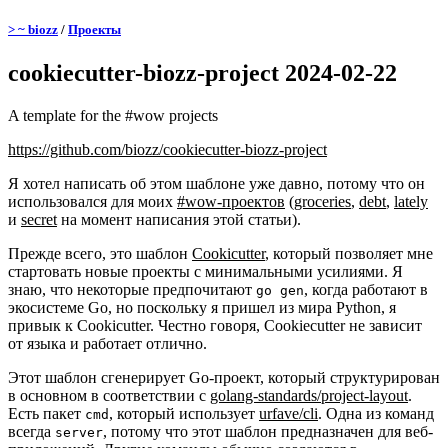
> ~ biozz
/
Проекты
cookiecutter-biozz-project
2024-02-22
A template for the #wow projects
https://github.com/biozz/cookiecutter-biozz-project
Я хотел написать об этом шаблоне уже давно, потому что он
использовался для моих
#wow-проектов
(
groceries
,
debt
,
lately
и
secret
на момент написания этой статьи).
Прежде всего, это шаблон
Cookicutter
, который позволяет мне
стартовать новые проекты с минимальными усилиями. Я
знаю, что некоторые предпочитают
, когда работают в
go gen
экосистеме Go, но поскольку я пришел из мира Python, я
привык к Cookicutter. Честно говоря, Cookiecutter не зависит
от языка и работает отлично.
Этот шаблон сгенерирует Go-проект, который структурирован
в основном в соответствии с
golang-standards/project-layout
.
Есть пакет
, который использует
urfave/cli
. Одна из команд
cmd
всегда
, потому что этот шаблон предназначен для веб-
server