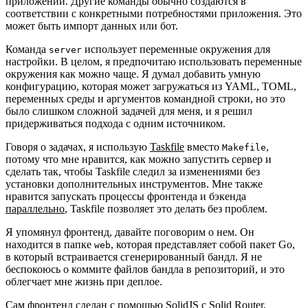
приложений. Другие команды обычно создаются в
соответствии с конкретными потребностями приложения. Это
может быть импорт данных или бот.
Команда
использует переменные окружения для
server
настройки. В целом, я предпочитаю использовать переменные
окружения как можно чаще. Я думал добавить умную
конфигурацию, которая может загружаться из YAML, TOML,
переменных среды и аргументов командной строки, но это
было слишком сложной задачей для меня, и я решил
придерживаться подхода с одним источником.
Говоря о задачах, я использую
Taskfile
вместо
,
Makefile
потому что мне нравится, как можно запустить сервер и
сделать так, чтобы Taskfile следил за изменениями без
установки дополнительных инструментов. Мне также
нравится запускать процессы фронтенда и бэкенда
параллельно
, Taskfile позволяет это делать без проблем.
Я упомянул фронтенд, давайте поговорим о нем. Он
находится в папке
, которая представляет собой пакет Go,
web
в который встраивается сгенерированный бандл. Я не
беспокоюсь о коммите файлов бандла в репозиторий, и это
облегчает мне жизнь при деплое.
Сам фронтенд сделан с помощью
SolidJS
с
Solid Router
,