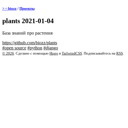
> ~ biozz
/
Проекты
plants
2021-01-04
База знаний про растения
https://github.com/biozz/plants
#open source
#python
#django
© 2026
. Сделано с помощью
Hugo
и
TailwindCSS
. Подписывайтесь на
RSS
.